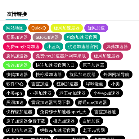
友情链接
网站地图
QuickQ
旋风加速度器
旋风加速
坚果加速器
tiktok加速器
狗急加速器官网
免费vqn外网加速
小蓝鸟
优途加速器官网
风驰加速器
旋风加速器
免费vps加速器外网苹果版
旋风加速度器
快连加速器
快连加速器官网入口
原子加速器
快鸭加速器
快柠檬加速器
旋风加速度器
外网网址导航
软件中心
雷霆加速
狂飙加速器
哔咔漫画
小美
小美vpn
小美加速器
老王vn加速器
小牛vp加速器
黑洞加速
雷霆加速器官网下载
酷通npv加速器
快柠檬加速器
免费梯子加速器app七天
雷霆加器速
原子加速器免费下载
极光加速器
白鲸加速
闪电猫加速器
蚂蚁vp加速器官网
老王vp官网