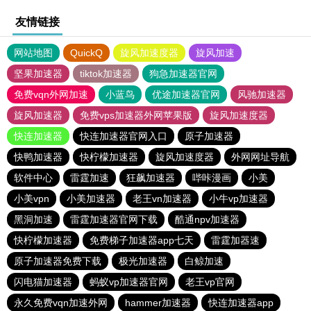
友情链接
网站地图
QuickQ
旋风加速度器
旋风加速
坚果加速器
tiktok加速器
狗急加速器官网
免费vqn外网加速
小蓝鸟
优途加速器官网
风驰加速器
旋风加速器
免费vps加速器外网苹果版
旋风加速度器
快连加速器
快连加速器官网入口
原子加速器
快鸭加速器
快柠檬加速器
旋风加速度器
外网网址导航
软件中心
雷霆加速
狂飙加速器
哔咔漫画
小美
小美vpn
小美加速器
老王vn加速器
小牛vp加速器
黑洞加速
雷霆加速器官网下载
酷通npv加速器
快柠檬加速器
免费梯子加速器app七天
雷霆加器速
原子加速器免费下载
极光加速器
白鲸加速
闪电猫加速器
蚂蚁vp加速器官网
老王vp官网
永久免费vqn加速外网
hammer加速器
快连加速器app