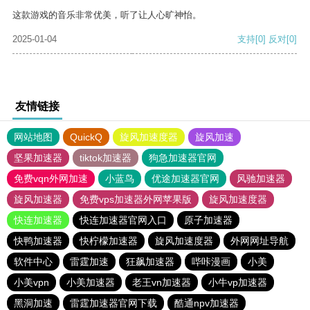
这款游戏的音乐非常优美，听了让人心旷神怡。
2025-01-04
支持
[0]
反对
[0]
友情链接
网站地图
QuickQ
旋风加速度器
旋风加速
坚果加速器
tiktok加速器
狗急加速器官网
免费vqn外网加速
小蓝鸟
优途加速器官网
风驰加速器
旋风加速器
免费vps加速器外网苹果版
旋风加速度器
快连加速器
快连加速器官网入口
原子加速器
快鸭加速器
快柠檬加速器
旋风加速度器
外网网址导航
软件中心
雷霆加速
狂飙加速器
哔咔漫画
小美
小美vpn
小美加速器
老王vn加速器
小牛vp加速器
黑洞加速
雷霆加速器官网下载
酷通npv加速器