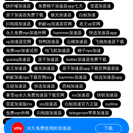
快柠檬加速器
免费梯子加速器app七天
雷霆加器速
原子加速器免费下载
极光加速器
白鲸加速
闪电猫加速器
蚂蚁vp加速器官网
老王vp官网
永久免费vqn加速外网
hammer加速器
快连加速器app
vp加速器官网
快鸭加速器
云梯加速器
飞驰加速器下载
免费vqn加速试用
纸飞机加速器
梯子npv加速
quickq加速器
原子加速器
twitter加速器免费下载
老王加速器
极光加速器
原子加速器app下载官网最新版
蚂蚁加速npv下载官网ios
hammer加速器
快连加速器app
元链加速器
快连加速器
西柚加速器
暴雪vp永久免费加速器下载官网
ios加速器
快联加速器
雷霆加速版ins
ios加速器
白鲸加速官方正版
outline
免费vqn外网
闪电猫加速器
telegeram苹果加速器
快连lets加速器
蜜蜂加速器
永久免费使用的加速器
下载