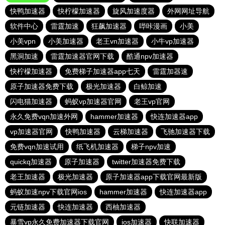
快鸭加速器
快柠檬加速器
旋风加速度器
外网网址导航
软件中心
雷霆加速
狂飙加速器
哔咔漫画
小美
小美vpn
小美加速器
老王vn加速器
小牛vp加速器
黑洞加速
雷霆加速器官网下载
酷通npv加速器
快柠檬加速器
免费梯子加速器app七天
雷霆加器速
原子加速器免费下载
极光加速器
白鲸加速
闪电猫加速器
蚂蚁vp加速器官网
老王vp官网
永久免费vqn加速外网
hammer加速器
快连加速器app
vp加速器官网
快鸭加速器
云梯加速器
飞驰加速器下载
免费vqn加速试用
纸飞机加速器
梯子npv加速
quickq加速器
原子加速器
twitter加速器免费下载
老王加速器
极光加速器
原子加速器app下载官网最新版
蚂蚁加速npv下载官网ios
hammer加速器
快连加速器app
元链加速器
快连加速器
西柚加速器
暴雪vp永久免费加速器下载官网
ios加速器
快联加速器