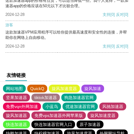
这款加速器app的价格有点贵，可以适当降低一些。我个人觉得，一款加
速器app的价格应该在50元以下才比较合理。
2024-12-28
支持
[0]
反对
[0]
游客
这款加速器VPM应用程序可以给你提供最高速度和安全性的连接，并帮
助你在网络上自由移动。
2024-12-28
支持
[0]
反对
[0]
友情链接
网站地图
QuickQ
旋风加速度器
旋风加速
坚果加速器
tiktok加速器
狗急加速器官网
免费vqn外网加速
小蓝鸟
优途加速器官网
风驰加速器
旋风加速器
免费vps加速器外网苹果版
旋风加速度器
快连加速器
快连加速器官网入口
原子加速器
快鸭加速器
快柠檬加速器
旋风加速度器
外网网址导航