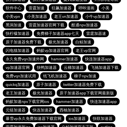
软件中心
雷霆加速
狂飙加速器
哔咔漫画
小美
小美vpn
小美加速器
老王vn加速器
小牛vp加速器
黑洞加速
雷霆加速器官网下载
酷通npv加速器
快柠檬加速器
免费梯子加速器app七天
雷霆加器速
原子加速器免费下载
极光加速器
白鲸加速
闪电猫加速器
蚂蚁vp加速器官网
老王vp官网
永久免费vqn加速外网
hammer加速器
快连加速器app
vp加速器官网
快鸭加速器
云梯加速器
飞驰加速器下载
免费vqn加速试用
纸飞机加速器
梯子npv加速
quickq加速器
原子加速器
twitter加速器免费下载
老王加速器
极光加速器
原子加速器app下载官网最新版
蚂蚁加速npv下载官网ios
hammer加速器
快连加速器app
元链加速器
快连加速器
西柚加速器
暴雪vp永久免费加速器下载官网
ios加速器
快联加速器