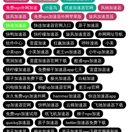
免费vqn外网加速
小蓝鸟
优途加速器官网
风驰加速器
旋风加速器
免费vps加速器外网苹果版
旋风加速度器
快连加速器
快连加速器官网入口
原子加速器
快鸭加速器
快柠檬加速器
旋风加速度器
外网网址导航
软件中心
雷霆加速
狂飙加速器
哔咔漫画
小美
小美vpn
小美加速器
老王vn加速器
小牛vp加速器
黑洞加速
雷霆加速器官网下载
酷通npv加速器
快柠檬加速器
免费梯子加速器app七天
雷霆加器速
原子加速器免费下载
极光加速器
白鲸加速
闪电猫加速器
蚂蚁vp加速器官网
老王vp官网
永久免费vqn加速外网
hammer加速器
快连加速器app
vp加速器官网
快鸭加速器
云梯加速器
飞驰加速器下载
免费vqn加速试用
纸飞机加速器
梯子npv加速
quickq加速器
原子加速器
twitter加速器免费下载
老王加速器
极光加速器
原子加速器app下载官网最新版