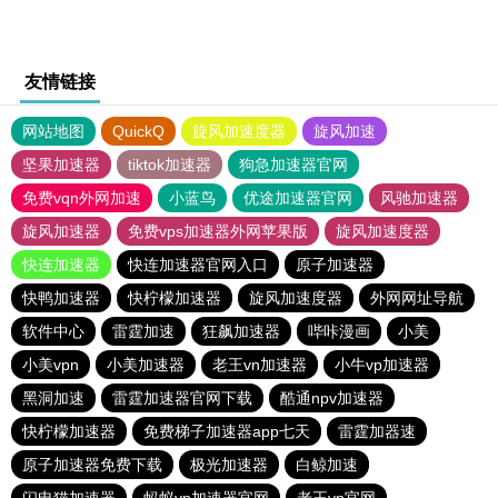
友情链接
网站地图
QuickQ
旋风加速度器
旋风加速
坚果加速器
tiktok加速器
狗急加速器官网
免费vqn外网加速
小蓝鸟
优途加速器官网
风驰加速器
旋风加速器
免费vps加速器外网苹果版
旋风加速度器
快连加速器
快连加速器官网入口
原子加速器
快鸭加速器
快柠檬加速器
旋风加速度器
外网网址导航
软件中心
雷霆加速
狂飙加速器
哔咔漫画
小美
小美vpn
小美加速器
老王vn加速器
小牛vp加速器
黑洞加速
雷霆加速器官网下载
酷通npv加速器
快柠檬加速器
免费梯子加速器app七天
雷霆加器速
原子加速器免费下载
极光加速器
白鲸加速