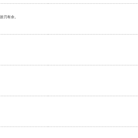
中游刃有余。
。