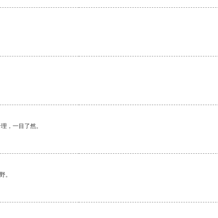
合理，一目了然。
野。