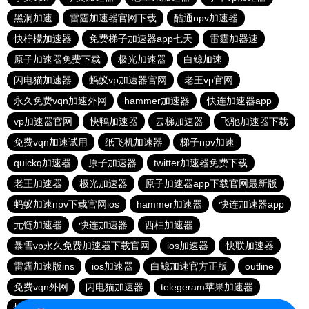
黑洞加速
雷霆加速器官网下载
酷通npv加速器
快柠檬加速器
免费梯子加速器app七天
雷霆加器速
原子加速器免费下载
极光加速器
白鲸加速
闪电猫加速器
蚂蚁vp加速器官网
老王vp官网
永久免费vqn加速外网
hammer加速器
快连加速器app
vp加速器官网
快鸭加速器
云梯加速器
飞驰加速器下载
免费vqn加速试用
纸飞机加速器
梯子npv加速
quickq加速器
原子加速器
twitter加速器免费下载
老王加速器
极光加速器
原子加速器app下载官网最新版
蚂蚁加速npv下载官网ios
hammer加速器
快连加速器app
元链加速器
快连加速器
西柚加速器
暴雪vp永久免费加速器下载官网
ios加速器
快联加速器
雷霆加速版ins
ios加速器
白鲸加速官方正版
outline
免费vqn外网
闪电猫加速器
telegeram苹果加速器
快连lets加速器
蜜蜂加速器