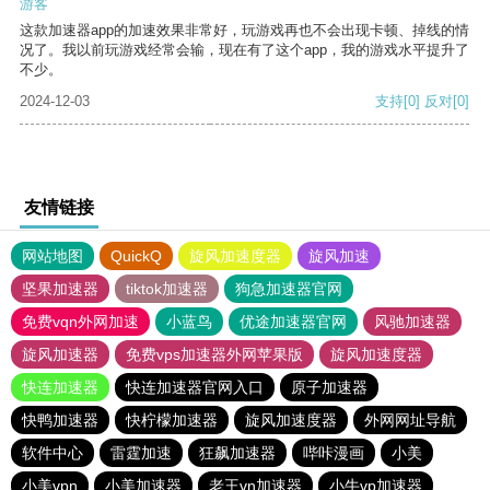
游客
这款加速器app的加速效果非常好，玩游戏再也不会出现卡顿、掉线的情
况了。我以前玩游戏经常会输，现在有了这个app，我的游戏水平提升了
不少。
2024-12-03
支持
[0]
反对
[0]
友情链接
网站地图
QuickQ
旋风加速度器
旋风加速
坚果加速器
tiktok加速器
狗急加速器官网
免费vqn外网加速
小蓝鸟
优途加速器官网
风驰加速器
旋风加速器
免费vps加速器外网苹果版
旋风加速度器
快连加速器
快连加速器官网入口
原子加速器
快鸭加速器
快柠檬加速器
旋风加速度器
外网网址导航
软件中心
雷霆加速
狂飙加速器
哔咔漫画
小美
小美vpn
小美加速器
老王vn加速器
小牛vp加速器