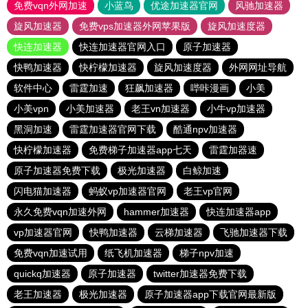
免费vqn外网加速
小蓝鸟
优途加速器官网
风驰加速器
旋风加速器
免费vps加速器外网苹果版
旋风加速度器
快连加速器
快连加速器官网入口
原子加速器
快鸭加速器
快柠檬加速器
旋风加速度器
外网网址导航
软件中心
雷霆加速
狂飙加速器
哔咔漫画
小美
小美vpn
小美加速器
老王vn加速器
小牛vp加速器
黑洞加速
雷霆加速器官网下载
酷通npv加速器
快柠檬加速器
免费梯子加速器app七天
雷霆加器速
原子加速器免费下载
极光加速器
白鲸加速
闪电猫加速器
蚂蚁vp加速器官网
老王vp官网
永久免费vqn加速外网
hammer加速器
快连加速器app
vp加速器官网
快鸭加速器
云梯加速器
飞驰加速器下载
免费vqn加速试用
纸飞机加速器
梯子npv加速
quickq加速器
原子加速器
twitter加速器免费下载
老王加速器
极光加速器
原子加速器app下载官网最新版