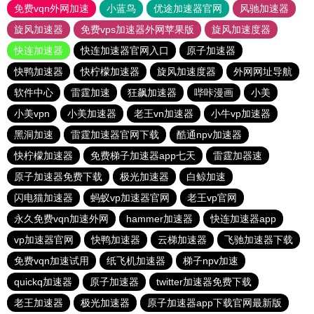
免费vqn外网加速
小蓝鸟
优途加速器官网
风驰加速器
旋风加速器
免费vps加速器外网苹果版
旋风加速度器
快连加速器
快连加速器官网入口
原子加速器
快鸭加速器
快柠檬加速器
旋风加速度器
外网网址导航
软件中心
雷霆加速
狂飙加速器
哔咔漫画
小美
小美vpn
小美加速器
老王vn加速器
小牛vp加速器
黑洞加速
雷霆加速器官网下载
酷通npv加速器
快柠檬加速器
免费梯子加速器app七天
雷霆加器速
原子加速器免费下载
极光加速器
白鲸加速
闪电猫加速器
蚂蚁vp加速器官网
老王vp官网
永久免费vqn加速外网
hammer加速器
快连加速器app
vp加速器官网
快鸭加速器
云梯加速器
飞驰加速器下载
免费vqn加速试用
纸飞机加速器
梯子npv加速
quickq加速器
原子加速器
twitter加速器免费下载
老王加速器
极光加速器
原子加速器app下载官网最新版