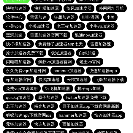
快鸭加速器
快柠檬加速器
旋风加速度器
外网网址导航
软件中心
雷霆加速
狂飙加速器
哔咔漫画
小美
小美vpn
小美加速器
老王vn加速器
小牛vp加速器
黑洞加速
雷霆加速器官网下载
酷通npv加速器
快柠檬加速器
免费梯子加速器app七天
雷霆加器速
原子加速器免费下载
极光加速器
白鲸加速
闪电猫加速器
蚂蚁vp加速器官网
老王vp官网
永久免费vqn加速外网
hammer加速器
快连加速器app
vp加速器官网
快鸭加速器
云梯加速器
飞驰加速器下载
免费vqn加速试用
纸飞机加速器
梯子npv加速
quickq加速器
原子加速器
twitter加速器免费下载
老王加速器
极光加速器
原子加速器app下载官网最新版
蚂蚁加速npv下载官网ios
hammer加速器
快连加速器app
元链加速器
快连加速器
西柚加速器