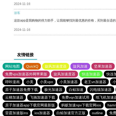
2024-11-16
游客
这款app是我购物的得力助手，让我能够找到最优惠的价格，买到最合适
2024-11-16
友情链接
网站地图
QuickQ
旋风加速度器
旋风加速
坚果加速器
免费vps加速器外网苹果版
旋风加速度器
快连加速器
快连
哔咔漫画
小美
小美vpn
小美加速器
老王vn加速器
小
原子加速器免费下载
极光加速器
白鲸加速
闪电猫加速器
云梯加速器
飞驰加速器下载
免费vqn加速试用
纸飞机加速
原子加速器app下载官网最新版
蚂蚁加速npv下载官网ios
ham
雷霆加速版ins
ios加速器
白鲸加速官方正版
outline
免费