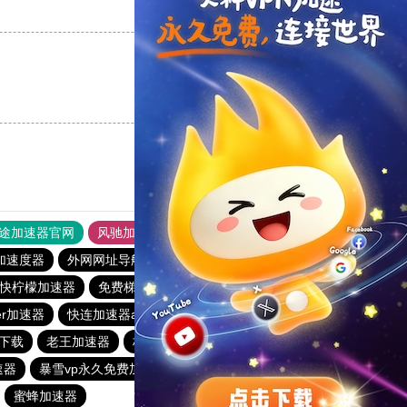
支持
[0]
反对
[0]
支持
[0]
反对
[0]
途加速器官网
风驰加速器
旋风加速器
加速度器
外网网址导航
软件中心
雷霆加速
狂飙加速器
快柠檬加速器
免费梯子加速器app七天
雷霆加器速
er加速器
快连加速器app
vp加速器官网
快鸭加速器
费下载
老王加速器
极光加速器
速器
暴雪vp永久免费加速器下载官网
ios加速器
快联加速器
蜜蜂加速器