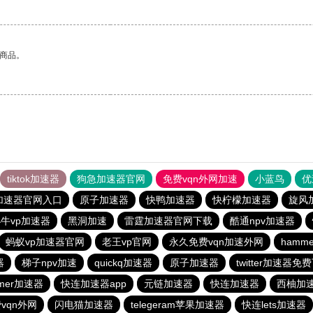
的商品。
tiktok加速器
狗急加速器官网
免费vqn外网加速
小蓝鸟
优
加速器官网入口
原子加速器
快鸭加速器
快柠檬加速器
旋风
牛vp加速器
黑洞加速
雷霆加速器官网下载
酷通npv加速器
蚂蚁vp加速器官网
老王vp官网
永久免费vqn加速外网
hamm
器
梯子npv加速
quickq加速器
原子加速器
twitter加速器免
mer加速器
快连加速器app
元链加速器
快连加速器
西柚加
vqn外网
闪电猫加速器
telegeram苹果加速器
快连lets加速器