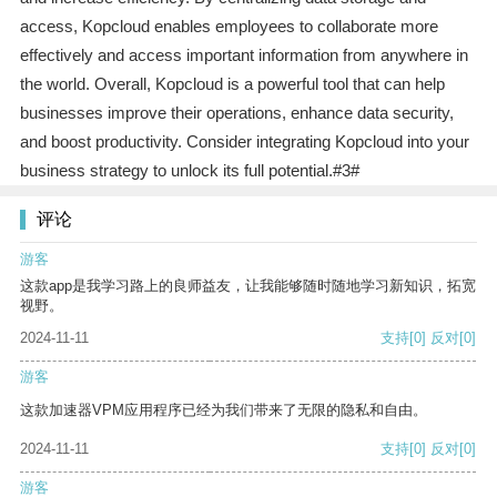
access, Kopcloud enables employees to collaborate more
effectively and access important information from anywhere in
the world. Overall, Kopcloud is a powerful tool that can help
businesses improve their operations, enhance data security,
and boost productivity. Consider integrating Kopcloud into your
business strategy to unlock its full potential.#3#
评论
游客
这款app是我学习路上的良师益友，让我能够随时随地学习新知识，拓宽
视野。
2024-11-11
支持
[0]
反对
[0]
游客
这款加速器VPM应用程序已经为我们带来了无限的隐私和自由。
2024-11-11
支持
[0]
反对
[0]
游客