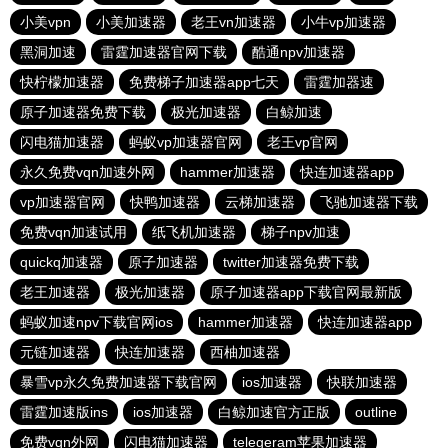
小美vpn
小美加速器
老王vn加速器
小牛vp加速器
黑洞加速
雷霆加速器官网下载
酷通npv加速器
快柠檬加速器
免费梯子加速器app七天
雷霆加器速
原子加速器免费下载
极光加速器
白鲸加速
闪电猫加速器
蚂蚁vp加速器官网
老王vp官网
永久免费vqn加速外网
hammer加速器
快连加速器app
vp加速器官网
快鸭加速器
云梯加速器
飞驰加速器下载
免费vqn加速试用
纸飞机加速器
梯子npv加速
quickq加速器
原子加速器
twitter加速器免费下载
老王加速器
极光加速器
原子加速器app下载官网最新版
蚂蚁加速npv下载官网ios
hammer加速器
快连加速器app
元链加速器
快连加速器
西柚加速器
暴雪vp永久免费加速器下载官网
ios加速器
快联加速器
雷霆加速版ins
ios加速器
白鲸加速官方正版
outline
免费vqn外网
闪电猫加速器
telegeram苹果加速器