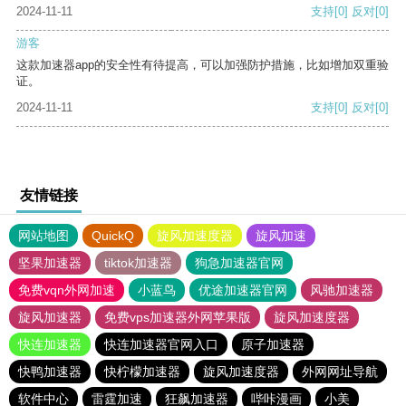
2024-11-11
支持
[0]
反对
[0]
游客
这款加速器app的安全性有待提高，可以加强防护措施，比如增加双重验
证。
2024-11-11
支持
[0]
反对
[0]
友情链接
网站地图
QuickQ
旋风加速度器
旋风加速
坚果加速器
tiktok加速器
狗急加速器官网
免费vqn外网加速
小蓝鸟
优途加速器官网
风驰加速器
旋风加速器
免费vps加速器外网苹果版
旋风加速度器
快连加速器
快连加速器官网入口
原子加速器
快鸭加速器
快柠檬加速器
旋风加速度器
外网网址导航
软件中心
雷霆加速
狂飙加速器
哔咔漫画
小美