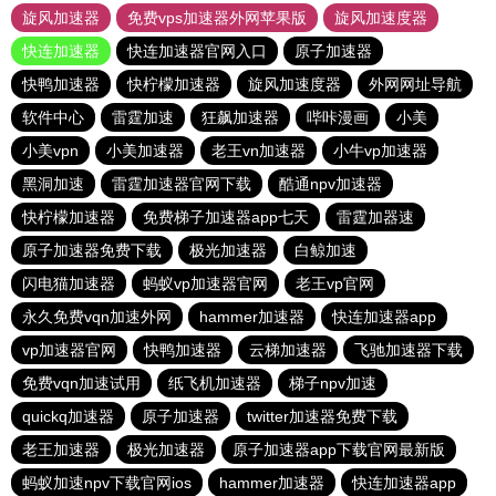
旋风加速器
免费vps加速器外网苹果版
旋风加速度器
快连加速器
快连加速器官网入口
原子加速器
快鸭加速器
快柠檬加速器
旋风加速度器
外网网址导航
软件中心
雷霆加速
狂飙加速器
哔咔漫画
小美
小美vpn
小美加速器
老王vn加速器
小牛vp加速器
黑洞加速
雷霆加速器官网下载
酷通npv加速器
快柠檬加速器
免费梯子加速器app七天
雷霆加器速
原子加速器免费下载
极光加速器
白鲸加速
闪电猫加速器
蚂蚁vp加速器官网
老王vp官网
永久免费vqn加速外网
hammer加速器
快连加速器app
vp加速器官网
快鸭加速器
云梯加速器
飞驰加速器下载
免费vqn加速试用
纸飞机加速器
梯子npv加速
quickq加速器
原子加速器
twitter加速器免费下载
老王加速器
极光加速器
原子加速器app下载官网最新版
蚂蚁加速npv下载官网ios
hammer加速器
快连加速器app