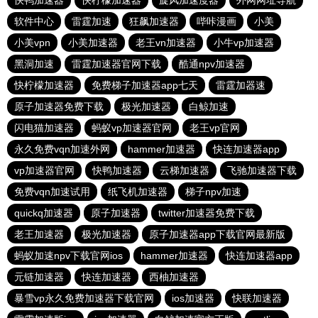
快鸭加速器
快柠檬加速器
旋风加速度器
外网网址导航
软件中心
雷霆加速
狂飙加速器
哔咔漫画
小美
小美vpn
小美加速器
老王vn加速器
小牛vp加速器
黑洞加速
雷霆加速器官网下载
酷通npv加速器
快柠檬加速器
免费梯子加速器app七天
雷霆加器速
原子加速器免费下载
极光加速器
白鲸加速
闪电猫加速器
蚂蚁vp加速器官网
老王vp官网
永久免费vqn加速外网
hammer加速器
快连加速器app
vp加速器官网
快鸭加速器
云梯加速器
飞驰加速器下载
免费vqn加速试用
纸飞机加速器
梯子npv加速
quickq加速器
原子加速器
twitter加速器免费下载
老王加速器
极光加速器
原子加速器app下载官网最新版
蚂蚁加速npv下载官网ios
hammer加速器
快连加速器app
元链加速器
快连加速器
西柚加速器
暴雪vp永久免费加速器下载官网
ios加速器
快联加速器