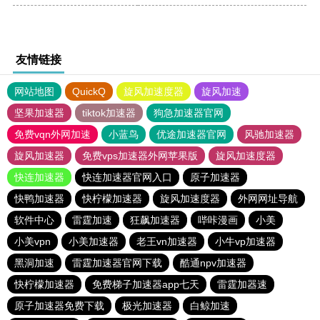
友情链接
网站地图
QuickQ
旋风加速度器
旋风加速
坚果加速器
tiktok加速器
狗急加速器官网
免费vqn外网加速
小蓝鸟
优途加速器官网
风驰加速器
旋风加速器
免费vps加速器外网苹果版
旋风加速度器
快连加速器
快连加速器官网入口
原子加速器
快鸭加速器
快柠檬加速器
旋风加速度器
外网网址导航
软件中心
雷霆加速
狂飙加速器
哔咔漫画
小美
小美vpn
小美加速器
老王vn加速器
小牛vp加速器
黑洞加速
雷霆加速器官网下载
酷通npv加速器
快柠檬加速器
免费梯子加速器app七天
雷霆加器速
原子加速器免费下载
极光加速器
白鲸加速