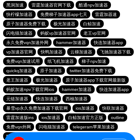
黑洞加速
雷霆加速器官网下载
酷通npv加速器
快柠檬加速器
免费梯子加速器app七天
雷霆加器速
原子加速器免费下载
极光加速器
白鲸加速
闪电猫加速器
蚂蚁vp加速器官网
老王vp官网
永久免费vqn加速外网
hammer加速器
快连加速器app
vp加速器官网
快鸭加速器
云梯加速器
飞驰加速器下载
免费vqn加速试用
纸飞机加速器
梯子npv加速
quickq加速器
原子加速器
twitter加速器免费下载
老王加速器
极光加速器
原子加速器app下载官网最新版
蚂蚁加速npv下载官网ios
hammer加速器
快连加速器app
元链加速器
快连加速器
西柚加速器
暴雪vp永久免费加速器下载官网
ios加速器
快联加速器
雷霆加速版ins
ios加速器
白鲸加速官方正版
outline
免费vqn外网
闪电猫加速器
telegeram苹果加速器
快连lets加速器
蜜蜂加速器