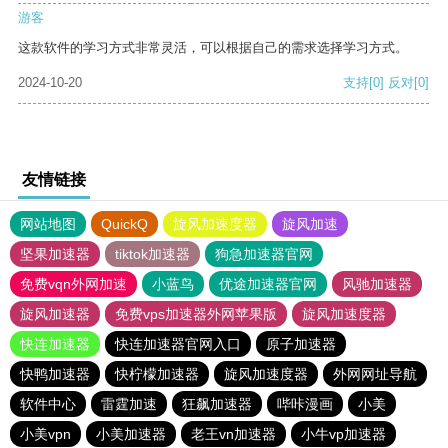
游客
这款软件的学习方式非常灵活，可以根据自己的需求选择学习方式。
2024-10-20
支持
[0]
反对
[0]
友情链接
网站地图
QuickQ
旋风加速度器
旋风加速
坚果加速器
tiktok加速器
狗急加速器官网
免费vqn外网加速
小蓝鸟
优途加速器官网
风驰加速器
旋风加速器
免费vps加速器外网苹果版
旋风加速度器
快连加速器
快连加速器官网入口
原子加速器
快鸭加速器
快柠檬加速器
旋风加速度器
外网网址导航
软件中心
雷霆加速
狂飙加速器
哔咔漫画
小美
小美vpn
小美加速器
老王vn加速器
小牛vp加速器