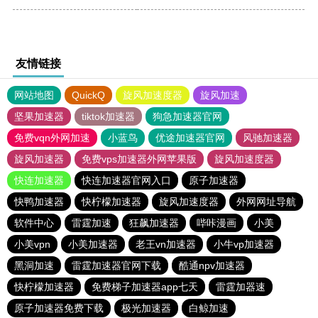
友情链接
网站地图
QuickQ
旋风加速度器
旋风加速
坚果加速器
tiktok加速器
狗急加速器官网
免费vqn外网加速
小蓝鸟
优途加速器官网
风驰加速器
旋风加速器
免费vps加速器外网苹果版
旋风加速度器
快连加速器
快连加速器官网入口
原子加速器
快鸭加速器
快柠檬加速器
旋风加速度器
外网网址导航
软件中心
雷霆加速
狂飙加速器
哔咔漫画
小美
小美vpn
小美加速器
老王vn加速器
小牛vp加速器
黑洞加速
雷霆加速器官网下载
酷通npv加速器
快柠檬加速器
免费梯子加速器app七天
雷霆加器速
原子加速器免费下载
极光加速器
白鲸加速