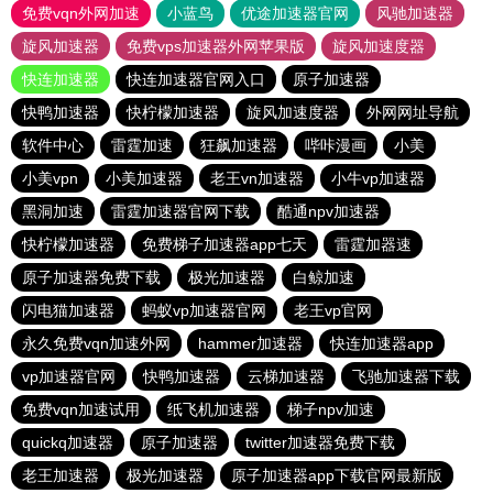
免费vqn外网加速
小蓝鸟
优途加速器官网
风驰加速器
旋风加速器
免费vps加速器外网苹果版
旋风加速度器
快连加速器
快连加速器官网入口
原子加速器
快鸭加速器
快柠檬加速器
旋风加速度器
外网网址导航
软件中心
雷霆加速
狂飙加速器
哔咔漫画
小美
小美vpn
小美加速器
老王vn加速器
小牛vp加速器
黑洞加速
雷霆加速器官网下载
酷通npv加速器
快柠檬加速器
免费梯子加速器app七天
雷霆加器速
原子加速器免费下载
极光加速器
白鲸加速
闪电猫加速器
蚂蚁vp加速器官网
老王vp官网
永久免费vqn加速外网
hammer加速器
快连加速器app
vp加速器官网
快鸭加速器
云梯加速器
飞驰加速器下载
免费vqn加速试用
纸飞机加速器
梯子npv加速
quickq加速器
原子加速器
twitter加速器免费下载
老王加速器
极光加速器
原子加速器app下载官网最新版