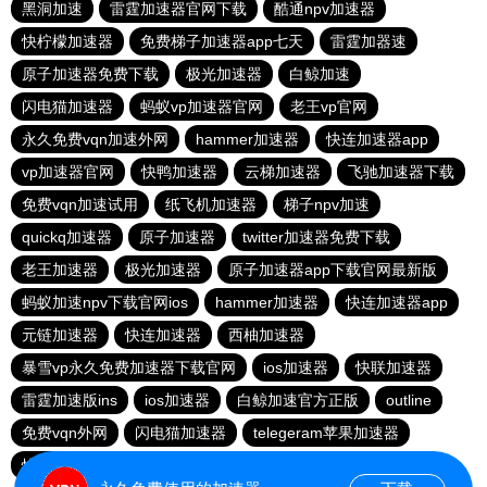
黑洞加速
雷霆加速器官网下载
酷通npv加速器
快柠檬加速器
免费梯子加速器app七天
雷霆加器速
原子加速器免费下载
极光加速器
白鲸加速
闪电猫加速器
蚂蚁vp加速器官网
老王vp官网
永久免费vqn加速外网
hammer加速器
快连加速器app
vp加速器官网
快鸭加速器
云梯加速器
飞驰加速器下载
免费vqn加速试用
纸飞机加速器
梯子npv加速
quickq加速器
原子加速器
twitter加速器免费下载
老王加速器
极光加速器
原子加速器app下载官网最新版
蚂蚁加速npv下载官网ios
hammer加速器
快连加速器app
元链加速器
快连加速器
西柚加速器
暴雪vp永久免费加速器下载官网
ios加速器
快联加速器
雷霆加速版ins
ios加速器
白鲸加速官方正版
outline
免费vqn外网
闪电猫加速器
telegeram苹果加速器
快连lets加速器
蜜蜂加速器