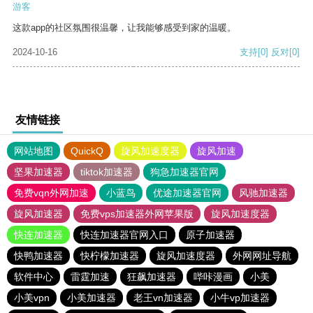
游客
这款app的社区氛围很温馨，让我能够感受到家的温暖。
2024-10-16
支持
[0]
反对
[0]
友情链接
网站地图
QuickQ
旋风加速度器
旋风加速
坚果加速器
tiktok加速器
狗急加速器官网
免费vqn外网加速
小蓝鸟
优途加速器官网
风驰加速器
旋风加速器
免费vps加速器外网苹果版
旋风加速度器
快连加速器
快连加速器官网入口
原子加速器
快鸭加速器
快柠檬加速器
旋风加速度器
外网网址导航
软件中心
雷霆加速
狂飙加速器
哔咔漫画
小美
小美vpn
小美加速器
老王vn加速器
小牛vp加速器