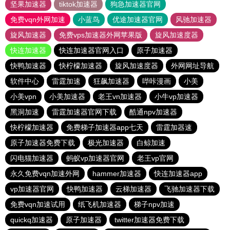
坚果加速器
tiktok加速器
狗急加速器官网
免费vqn外网加速
小蓝鸟
优途加速器官网
风驰加速器
旋风加速器
免费vps加速器外网苹果版
旋风加速度器
快连加速器
快连加速器官网入口
原子加速器
快鸭加速器
快柠檬加速器
旋风加速度器
外网网址导航
软件中心
雷霆加速
狂飙加速器
哔咔漫画
小美
小美vpn
小美加速器
老王vn加速器
小牛vp加速器
黑洞加速
雷霆加速器官网下载
酷通npv加速器
快柠檬加速器
免费梯子加速器app七天
雷霆加器速
原子加速器免费下载
极光加速器
白鲸加速
闪电猫加速器
蚂蚁vp加速器官网
老王vp官网
永久免费vqn加速外网
hammer加速器
快连加速器app
vp加速器官网
快鸭加速器
云梯加速器
飞驰加速器下载
免费vqn加速试用
纸飞机加速器
梯子npv加速
quickq加速器
原子加速器
twitter加速器免费下载