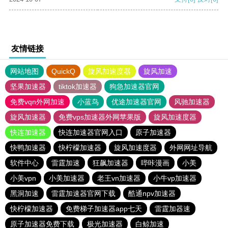
友情链接
网站地图
QuickQ
旋风加速度器
旋风加速
坚果加速器
tiktok加速器
狗急加速器官网
免费vqn外网加速
小蓝鸟
优途加速器官网
风驰加速器
旋风加速器
免费vps加速器外网苹果版
旋风加速度器
快连加速器
快连加速器官网入口
原子加速器
快鸭加速器
快柠檬加速器
旋风加速度器
外网网址导航
软件中心
雷霆加速
狂飙加速器
哔咔漫画
小美
小美vpn
小美加速器
老王vn加速器
小牛vp加速器
黑洞加速
雷霆加速器官网下载
酷通npv加速器
快柠檬加速器
免费梯子加速器app七天
雷霆加器速
原子加速器免费下载
极光加速器
白鲸加速