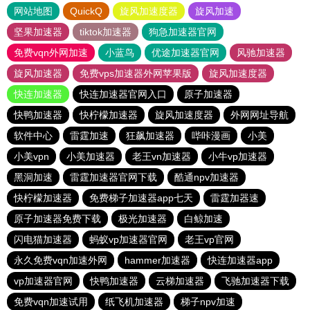
网站地图
QuickQ
旋风加速度器
旋风加速
坚果加速器
tiktok加速器
狗急加速器官网
免费vqn外网加速
小蓝鸟
优途加速器官网
风驰加速器
旋风加速器
免费vps加速器外网苹果版
旋风加速度器
快连加速器
快连加速器官网入口
原子加速器
快鸭加速器
快柠檬加速器
旋风加速度器
外网网址导航
软件中心
雷霆加速
狂飙加速器
哔咔漫画
小美
小美vpn
小美加速器
老王vn加速器
小牛vp加速器
黑洞加速
雷霆加速器官网下载
酷通npv加速器
快柠檬加速器
免费梯子加速器app七天
雷霆加器速
原子加速器免费下载
极光加速器
白鲸加速
闪电猫加速器
蚂蚁vp加速器官网
老王vp官网
永久免费vqn加速外网
hammer加速器
快连加速器app
vp加速器官网
快鸭加速器
云梯加速器
飞驰加速器下载
免费vqn加速试用
纸飞机加速器
梯子npv加速