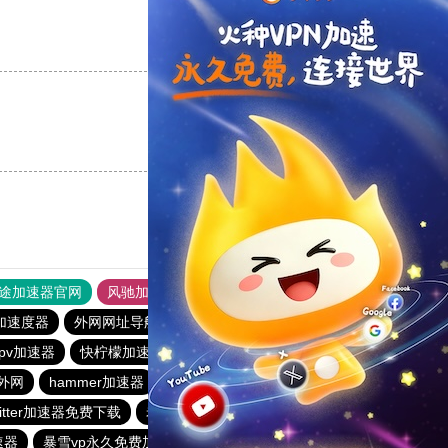
支持
[0]
反对
[0]
支持
[0]
反对
[0]
途加速器官网
风驰加速器
旋风加速器
加速度器
外网网址导航
软件中心
雷霆加速
狂飙加速器
pv加速器
快柠檬加速器
免费梯子加速器app七天
外网
hammer加速器
快连加速器app
vp加速器官网
witter加速器免费下载
老王加速器
极光加速器
速器
暴雪vp永久免费加速器下载官网
ios加速器
快联加速器