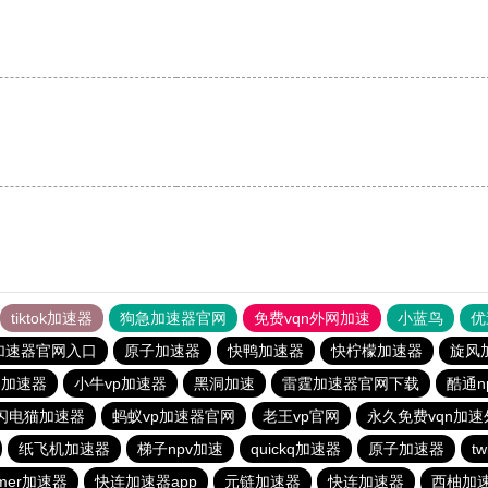
tiktok加速器
狗急加速器官网
免费vqn外网加速
小蓝鸟
优
加速器官网入口
原子加速器
快鸭加速器
快柠檬加速器
旋风
n加速器
小牛vp加速器
黑洞加速
雷霆加速器官网下载
酷通n
闪电猫加速器
蚂蚁vp加速器官网
老王vp官网
永久免费vqn加速
纸飞机加速器
梯子npv加速
quickq加速器
原子加速器
t
mer加速器
快连加速器app
元链加速器
快连加速器
西柚加