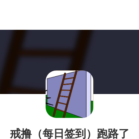
戒撸（每日签到）跑路了