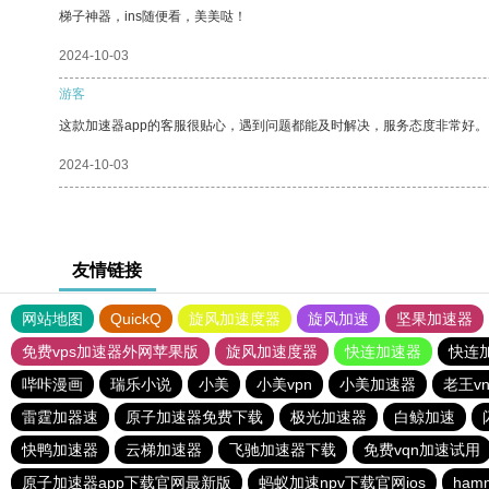
梯子神器，ins随便看，美美哒！
2024-10-03
游客
这款加速器app的客服很贴心，遇到问题都能及时解决，服务态度非常好。
2024-10-03
友情链接
网站地图
QuickQ
旋风加速度器
旋风加速
坚果加速器
免费vps加速器外网苹果版
旋风加速度器
快连加速器
快连
哔咔漫画
瑞乐小说
小美
小美vpn
小美加速器
老王v
雷霆加器速
原子加速器免费下载
极光加速器
白鲸加速
快鸭加速器
云梯加速器
飞驰加速器下载
免费vqn加速试用
原子加速器app下载官网最新版
蚂蚁加速npv下载官网ios
ham