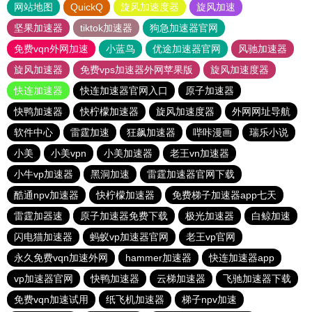
网站地图
QuickQ
旋风加速度器
旋风加速
坚果加速器
tiktok加速器
狗急加速器官网
免费vqn外网加速
小蓝鸟
优途加速器官网
风驰加速器
旋风加速器
免费vps加速器外网苹果版
旋风加速度器
快连加速器
快连加速器官网入口
原子加速器
快鸭加速器
快柠檬加速器
旋风加速度器
外网网址导航
软件中心
雷霆加速
狂飙加速器
哔咔漫画
瑞乐小说
小美
小美vpn
小美加速器
老王vn加速器
小牛vp加速器
黑洞加速
雷霆加速器官网下载
酷通npv加速器
快柠檬加速器
免费梯子加速器app七天
雷霆加器速
原子加速器免费下载
极光加速器
白鲸加速
闪电猫加速器
蚂蚁vp加速器官网
老王vp官网
永久免费vqn加速外网
hammer加速器
快连加速器app
vp加速器官网
快鸭加速器
云梯加速器
飞驰加速器下载
免费vqn加速试用
纸飞机加速器
梯子npv加速