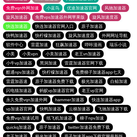
免费vqn外网加速
小蓝鸟
优途加速器官网
风驰加速器
旋风加速器
免费vps加速器外网苹果版
旋风加速度器
快连加速器
快连加速器官网入口
原子加速器
快鸭加速器
快柠檬加速器
旋风加速度器
外网网址导航
软件中心
雷霆加速
狂飙加速器
哔咔漫画
瑞乐小说
小美
小美vpn
小美加速器
老王vn加速器
小牛vp加速器
黑洞加速
雷霆加速器官网下载
酷通npv加速器
快柠檬加速器
免费梯子加速器app七天
雷霆加器速
原子加速器免费下载
极光加速器
白鲸加速
闪电猫加速器
蚂蚁vp加速器官网
老王vp官网
永久免费vqn加速外网
hammer加速器
快连加速器app
vp加速器官网
快鸭加速器
云梯加速器
飞驰加速器下载
免费vqn加速试用
纸飞机加速器
梯子npv加速
quickq加速器
原子加速器
twitter加速器免费下载
老王加速器
极光加速器
原子加速器app下载官网最新版