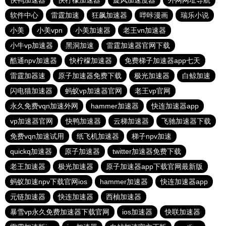
快鸭加速器
快柠檬加速器
旋风加速度器
外网网址导航
软件中心
雷霆加速
狂飙加速器
哔咔漫画
瑞乐小说
小美
小美vpn
小美加速器
老王vn加速器
小牛vp加速器
黑洞加速
雷霆加速器官网下载
酷通npv加速器
快柠檬加速器
免费梯子加速器app七天
雷霆加器速
原子加速器免费下载
极光加速器
白鲸加速
闪电猫加速器
蚂蚁vp加速器官网
老王vp官网
永久免费vqn加速外网
hammer加速器
快连加速器app
vp加速器官网
快鸭加速器
云梯加速器
飞驰加速器下载
免费vqn加速试用
纸飞机加速器
梯子npv加速
quickq加速器
原子加速器
twitter加速器免费下载
老王加速器
极光加速器
原子加速器app下载官网最新版
蚂蚁加速npv下载官网ios
hammer加速器
快连加速器app
元链加速器
快连加速器
西柚加速器
暴雪vp永久免费加速器下载官网
ios加速器
快联加速器