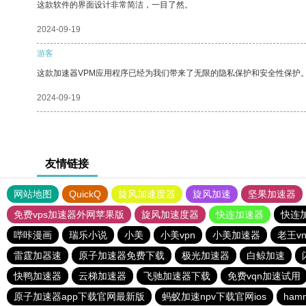
这款软件的界面设计非常简洁，一目了然。
2024-09-19
游客
这款加速器VPM应用程序已经为我们带来了无限的隐私保护和安全性保护
2024-09-19
友情链接
网站地图
QuickQ
旋风加速度器
旋风加速
坚果加速器
免费vps加速器外网苹果版
旋风加速度器
快连加速器
快连
哔咔漫画
瑞乐小说
小美
小美vpn
小美加速器
老王v
雷霆加器速
原子加速器免费下载
极光加速器
白鲸加速
快鸭加速器
云梯加速器
飞驰加速器下载
免费vqn加速试用
原子加速器app下载官网最新版
蚂蚁加速npv下载官网ios
ham