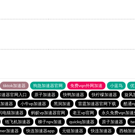
。
tiktok加速器
狗急加速器官网
免费vqn外网加速
小蓝鸟
优
加速器官网入口
原子加速器
快鸭加速器
快柠檬加速器
旋风
n加速器
小牛vp加速器
黑洞加速
雷霆加速器官网下载
酷通n
闪电猫加速器
蚂蚁vp加速器官网
老王vp官网
永久免费vqn加速
纸飞机加速器
梯子npv加速
quickq加速器
原子加速器
t
mer加速器
快连加速器app
元链加速器
快连加速器
西柚加