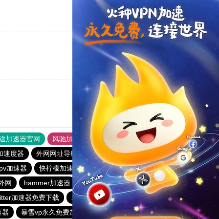
支持
[0]
反对
[0]
支持
[0]
反对
[0]
途加速器官网
风驰加速器
旋风加速器
加速度器
外网网址导航
软件中心
雷霆加速
狂飙加速器
pv加速器
快柠檬加速器
免费梯子加速器app七天
外网
hammer加速器
快连加速器app
vp加速器官网
witter加速器免费下载
老王加速器
极光加速器
速器
暴雪vp永久免费加速器下载官网
ios加速器
快联加速器