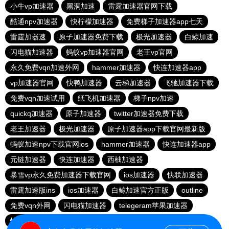
小牛vp加速器
黑洞加速
雷霆加速器官网下载
酷通npv加速器
快柠檬加速器
免费梯子加速器app七天
雷霆加器速
原子加速器免费下载
极光加速器
白鲸加速
闪电猫加速器
蚂蚁vp加速器官网
老王vp官网
永久免费vqn加速外网
hammer加速器
快连加速器app
vp加速器官网
快鸭加速器
云梯加速器
飞驰加速器下载
免费vqn加速试用
纸飞机加速器
梯子npv加速
quickq加速器
原子加速器
twitter加速器免费下载
老王加速器
极光加速器
原子加速器app下载官网最新版
蚂蚁加速npv下载官网ios
hammer加速器
快连加速器app
元链加速器
快连加速器
西柚加速器
暴雪vp永久免费加速器下载官网
ios加速器
快联加速器
雷霆加速版ins
ios加速器
白鲸加速官方正版
outline
免费vqn外网
闪电猫加速器
telegeram苹果加速器
快连lets加速器
蜜蜂加速器