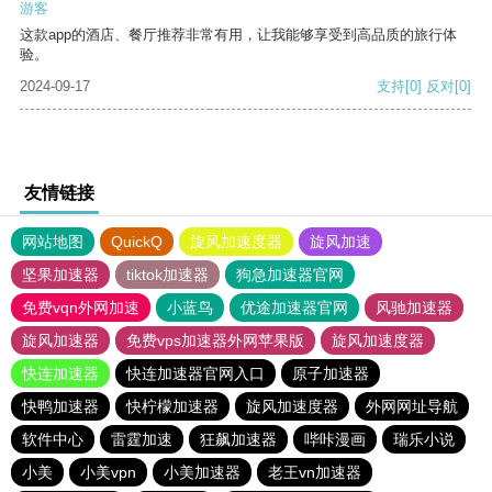
游客
这款app的酒店、餐厅推荐非常有用，让我能够享受到高品质的旅行体
验。
2024-09-17
支持
[0]
反对
[0]
友情链接
网站地图
QuickQ
旋风加速度器
旋风加速
坚果加速器
tiktok加速器
狗急加速器官网
免费vqn外网加速
小蓝鸟
优途加速器官网
风驰加速器
旋风加速器
免费vps加速器外网苹果版
旋风加速度器
快连加速器
快连加速器官网入口
原子加速器
快鸭加速器
快柠檬加速器
旋风加速度器
外网网址导航
软件中心
雷霆加速
狂飙加速器
哔咔漫画
瑞乐小说
小美
小美vpn
小美加速器
老王vn加速器