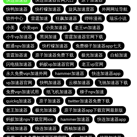
快连加速器
快连加速器官网入口
原子加速器
快鸭加速器
快柠檬加速器
旋风加速度器
外网网址导航
软件中心
雷霆加速
狂飙加速器
哔咔漫画
瑞乐小说
小美
小美vpn
小美加速器
老王vn加速器
小牛vp加速器
黑洞加速
雷霆加速器官网下载
酷通npv加速器
快柠檬加速器
免费梯子加速器app七天
雷霆加器速
原子加速器免费下载
极光加速器
白鲸加速
闪电猫加速器
蚂蚁vp加速器官网
老王vp官网
永久免费vqn加速外网
hammer加速器
快连加速器app
vp加速器官网
快鸭加速器
云梯加速器
飞驰加速器下载
免费vqn加速试用
纸飞机加速器
梯子npv加速
quickq加速器
原子加速器
twitter加速器免费下载
老王加速器
极光加速器
原子加速器app下载官网最新版
蚂蚁加速npv下载官网ios
hammer加速器
快连加速器app
元链加速器
快连加速器
西柚加速器