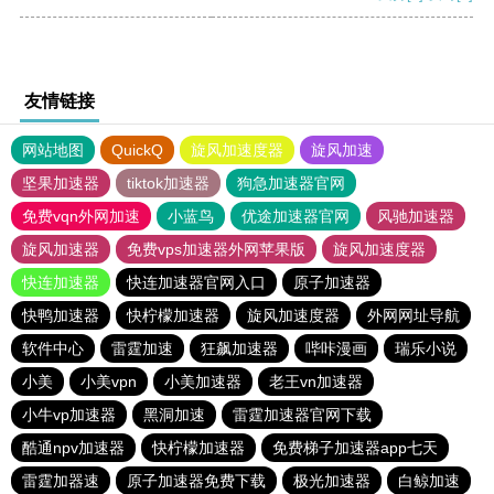
友情链接
网站地图
QuickQ
旋风加速度器
旋风加速
坚果加速器
tiktok加速器
狗急加速器官网
免费vqn外网加速
小蓝鸟
优途加速器官网
风驰加速器
旋风加速器
免费vps加速器外网苹果版
旋风加速度器
快连加速器
快连加速器官网入口
原子加速器
快鸭加速器
快柠檬加速器
旋风加速度器
外网网址导航
软件中心
雷霆加速
狂飙加速器
哔咔漫画
瑞乐小说
小美
小美vpn
小美加速器
老王vn加速器
小牛vp加速器
黑洞加速
雷霆加速器官网下载
酷通npv加速器
快柠檬加速器
免费梯子加速器app七天
雷霆加器速
原子加速器免费下载
极光加速器
白鲸加速