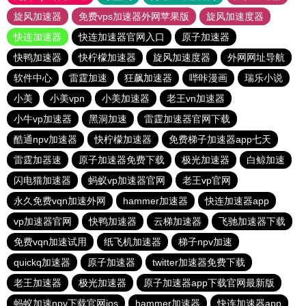
旋风加速器
免费vps加速器外网苹果版
旋风加速度器
快连加速器
快连加速器官网入口
原子加速器
快鸭加速器
快柠檬加速器
旋风加速度器
外网网址导航
软件中心
雷霆加速
狂飙加速器
哔咔漫画
瑞乐小说
小美
小美vpn
小美加速器
老王vn加速器
小牛vp加速器
黑洞加速
雷霆加速器官网下载
酷通npv加速器
快柠檬加速器
免费梯子加速器app七天
雷霆加器速
原子加速器免费下载
极光加速器
白鲸加速
闪电猫加速器
蚂蚁vp加速器官网
老王vp官网
永久免费vqn加速外网
hammer加速器
快连加速器app
vp加速器官网
快鸭加速器
云梯加速器
飞驰加速器下载
免费vqn加速试用
纸飞机加速器
梯子npv加速
quickq加速器
原子加速器
twitter加速器免费下载
老王加速器
极光加速器
原子加速器app下载官网最新版
蚂蚁加速npv下载官网ios
hammer加速器
快连加速器app