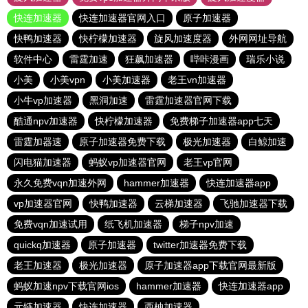
快连加速器
快连加速器官网入口
原子加速器
快鸭加速器
快柠檬加速器
旋风加速度器
外网网址导航
软件中心
雷霆加速
狂飙加速器
哔咔漫画
瑞乐小说
小美
小美vpn
小美加速器
老王vn加速器
小牛vp加速器
黑洞加速
雷霆加速器官网下载
酷通npv加速器
快柠檬加速器
免费梯子加速器app七天
雷霆加器速
原子加速器免费下载
极光加速器
白鲸加速
闪电猫加速器
蚂蚁vp加速器官网
老王vp官网
永久免费vqn加速外网
hammer加速器
快连加速器app
vp加速器官网
快鸭加速器
云梯加速器
飞驰加速器下载
免费vqn加速试用
纸飞机加速器
梯子npv加速
quickq加速器
原子加速器
twitter加速器免费下载
老王加速器
极光加速器
原子加速器app下载官网最新版
蚂蚁加速npv下载官网ios
hammer加速器
快连加速器app
元链加速器
快连加速器
西柚加速器