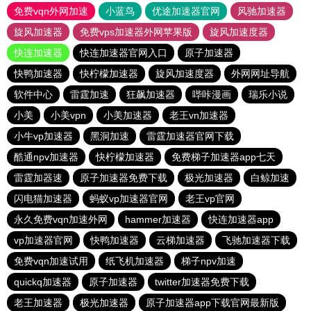
免费vqn外网加速
小蓝鸟
优途加速器官网
风驰加速器
旋风加速器
免费vps加速器外网苹果版
旋风加速度器
快连加速器
快连加速器官网入口
原子加速器
快鸭加速器
快柠檬加速器
旋风加速度器
外网网址导航
软件中心
雷霆加速
狂飙加速器
哔咔漫画
瑞乐小说
小美
小美vpn
小美加速器
老王vn加速器
小牛vp加速器
黑洞加速
雷霆加速器官网下载
酷通npv加速器
快柠檬加速器
免费梯子加速器app七天
雷霆加器速
原子加速器免费下载
极光加速器
白鲸加速
闪电猫加速器
蚂蚁vp加速器官网
老王vp官网
永久免费vqn加速外网
hammer加速器
快连加速器app
vp加速器官网
快鸭加速器
云梯加速器
飞驰加速器下载
免费vqn加速试用
纸飞机加速器
梯子npv加速
quickq加速器
原子加速器
twitter加速器免费下载
老王加速器
极光加速器
原子加速器app下载官网最新版