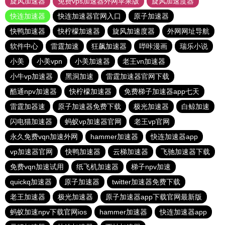
旋风加速器
免费vps加速器外网苹果版
旋风加速度器
快连加速器
快连加速器官网入口
原子加速器
快鸭加速器
快柠檬加速器
旋风加速度器
外网网址导航
软件中心
雷霆加速
狂飙加速器
哔咔漫画
瑞乐小说
小美
小美vpn
小美加速器
老王vn加速器
小牛vp加速器
黑洞加速
雷霆加速器官网下载
酷通npv加速器
快柠檬加速器
免费梯子加速器app七天
雷霆加器速
原子加速器免费下载
极光加速器
白鲸加速
闪电猫加速器
蚂蚁vp加速器官网
老王vp官网
永久免费vqn加速外网
hammer加速器
快连加速器app
vp加速器官网
快鸭加速器
云梯加速器
飞驰加速器下载
免费vqn加速试用
纸飞机加速器
梯子npv加速
quickq加速器
原子加速器
twitter加速器免费下载
老王加速器
极光加速器
原子加速器app下载官网最新版
蚂蚁加速npv下载官网ios
hammer加速器
快连加速器app