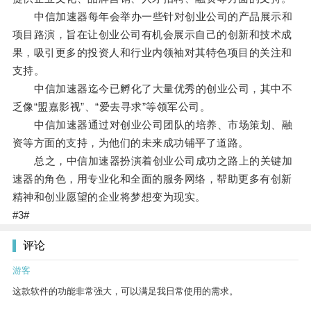
中信加速器每年会举办一些针对创业公司的产品展示和
项目路演，旨在让创业公司有机会展示自己的创新和技术成
果，吸引更多的投资人和行业内领袖对其特色项目的关注和
支持。
中信加速器迄今已孵化了大量优秀的创业公司，其中不
乏像“盟嘉影视”、“爱去寻求”等领军公司。
中信加速器通过对创业公司团队的培养、市场策划、融
资等方面的支持，为他们的未来成功铺平了道路。
总之，中信加速器扮演着创业公司成功之路上的关键加
速器的角色，用专业化和全面的服务网络，帮助更多有创新
精神和创业愿望的企业将梦想变为现实。
#3#
评论
游客
这款软件的功能非常强大，可以满足我日常使用的需求。