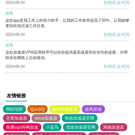
2024-08-24
支持
[0]
反对
[0]
游客
这款app是我工作上的得力助手，让我的工作效率提高了50%，让我能够
更轻松地完成工作任务。
2024-08-24
支持
[0]
反对
[0]
游客
这款加速器VPM应用程序可以给你提供最高速度和安全性的连接，并帮
助你在网络上自由移动。
2024-08-24
支持
[0]
反对
[0]
友情链接
网站地图
QuickQ
旋风加速度器
旋风加速
坚果加速器
tiktok加速器
狗急加速器官网
免费vqn外网加速
小蓝鸟
优途加速器官网
风驰加速器