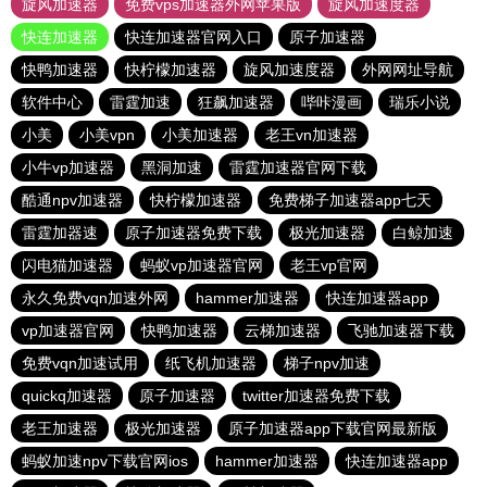
旋风加速器
免费vps加速器外网苹果版
旋风加速度器
快连加速器
快连加速器官网入口
原子加速器
快鸭加速器
快柠檬加速器
旋风加速度器
外网网址导航
软件中心
雷霆加速
狂飙加速器
哔咔漫画
瑞乐小说
小美
小美vpn
小美加速器
老王vn加速器
小牛vp加速器
黑洞加速
雷霆加速器官网下载
酷通npv加速器
快柠檬加速器
免费梯子加速器app七天
雷霆加器速
原子加速器免费下载
极光加速器
白鲸加速
闪电猫加速器
蚂蚁vp加速器官网
老王vp官网
永久免费vqn加速外网
hammer加速器
快连加速器app
vp加速器官网
快鸭加速器
云梯加速器
飞驰加速器下载
免费vqn加速试用
纸飞机加速器
梯子npv加速
quickq加速器
原子加速器
twitter加速器免费下载
老王加速器
极光加速器
原子加速器app下载官网最新版
蚂蚁加速npv下载官网ios
hammer加速器
快连加速器app