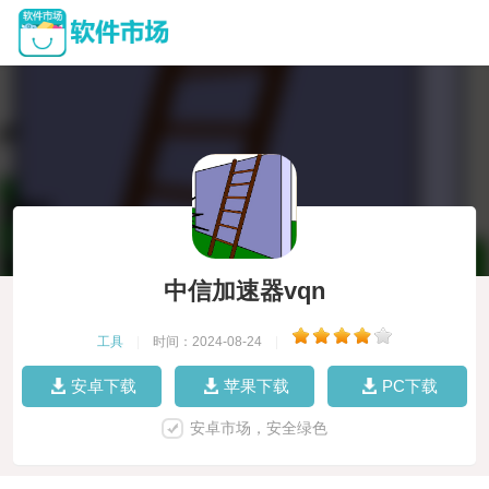
中信加速器vqn
工具
|
时间：2024-08-24
|
安卓下载
苹果下载
PC下载
安卓市场，安全绿色