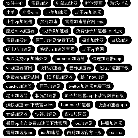
软件中心
雷霆加速
狂飙加速器
哔咔漫画
瑞乐小说
小美
小美vpn
小美加速器
老王vn加速器
小牛vp加速器
黑洞加速
雷霆加速器官网下载
酷通npv加速器
快柠檬加速器
免费梯子加速器app七天
雷霆加器速
原子加速器免费下载
极光加速器
白鲸加速
闪电猫加速器
蚂蚁vp加速器官网
老王vp官网
永久免费vqn加速外网
hammer加速器
快连加速器app
vp加速器官网
快鸭加速器
云梯加速器
飞驰加速器下载
免费vqn加速试用
纸飞机加速器
梯子npv加速
quickq加速器
原子加速器
twitter加速器免费下载
老王加速器
极光加速器
原子加速器app下载官网最新版
蚂蚁加速npv下载官网ios
hammer加速器
快连加速器app
元链加速器
快连加速器
西柚加速器
暴雪vp永久免费加速器下载官网
ios加速器
快联加速器
雷霆加速版ins
ios加速器
白鲸加速官方正版
outline