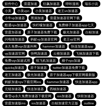
软件中心
雷霆加速
狂飙加速器
哔咔漫画
瑞乐小说
小美
小美vpn
小美加速器
老王vn加速器
小牛vp加速器
黑洞加速
雷霆加速器官网下载
酷通npv加速器
快柠檬加速器
免费梯子加速器app七天
雷霆加器速
原子加速器免费下载
极光加速器
白鲸加速
闪电猫加速器
蚂蚁vp加速器官网
老王vp官网
永久免费vqn加速外网
hammer加速器
快连加速器app
vp加速器官网
快鸭加速器
云梯加速器
飞驰加速器下载
免费vqn加速试用
纸飞机加速器
梯子npv加速
quickq加速器
原子加速器
twitter加速器免费下载
老王加速器
极光加速器
原子加速器app下载官网最新版
蚂蚁加速npv下载官网ios
hammer加速器
快连加速器app
元链加速器
快连加速器
西柚加速器
暴雪vp永久免费加速器下载官网
ios加速器
快联加速器
雷霆加速版ins
ios加速器
白鲸加速官方正版
outline