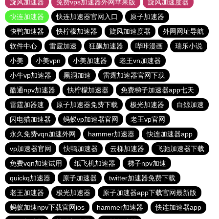
旋风加速器
免费vps加速器外网苹果版
旋风加速度器
快连加速器
快连加速器官网入口
原子加速器
快鸭加速器
快柠檬加速器
旋风加速度器
外网网址导航
软件中心
雷霆加速
狂飙加速器
哔咔漫画
瑞乐小说
小美
小美vpn
小美加速器
老王vn加速器
小牛vp加速器
黑洞加速
雷霆加速器官网下载
酷通npv加速器
快柠檬加速器
免费梯子加速器app七天
雷霆加器速
原子加速器免费下载
极光加速器
白鲸加速
闪电猫加速器
蚂蚁vp加速器官网
老王vp官网
永久免费vqn加速外网
hammer加速器
快连加速器app
vp加速器官网
快鸭加速器
云梯加速器
飞驰加速器下载
免费vqn加速试用
纸飞机加速器
梯子npv加速
quickq加速器
原子加速器
twitter加速器免费下载
老王加速器
极光加速器
原子加速器app下载官网最新版
蚂蚁加速npv下载官网ios
hammer加速器
快连加速器app